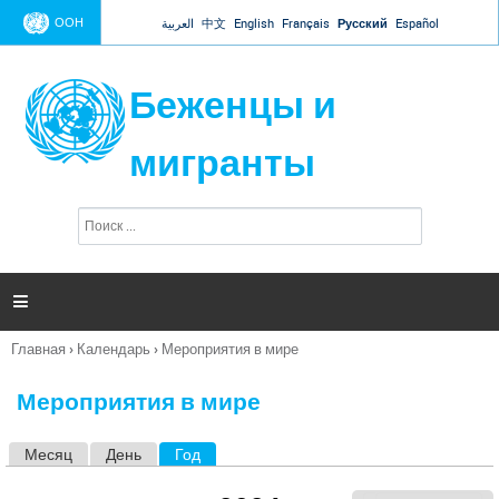
Jump to navigation
ООН
العربية
中文
English
Français
Русский
Español
Беженцы и
мигранты
П
Ф
о
о
и
р
с
к
м

а
п
Главная
›
Календарь
›
Мероприятия в мире
о
Вы
и
здесь
с
Мероприятия в мире
к
а
Месяц
День
Год
(активная вкладка)
Г
л