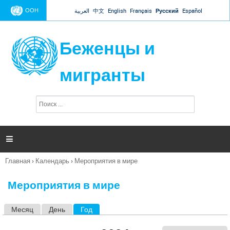
Jump to navigation
ООН
العربية
中文
English
Français
Русский
Español
Беженцы и
мигранты
П
Ф
о
о
и
р
с
к
м

а
п
Главная
›
Календарь
›
Мероприятия в мире
о
Вы
и
здесь
с
Мероприятия в мире
к
а
Месяц
День
Год
(активная вкладка)
Г
л