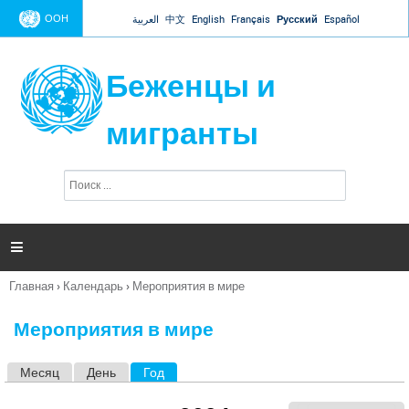
Jump to navigation
ООН
العربية
中文
English
Français
Русский
Español
Беженцы и
мигранты
П
Ф
о
о
и
р
с
к
м

а
п
Главная
›
Календарь
›
Мероприятия в мире
о
Вы
и
здесь
с
Мероприятия в мире
к
а
Месяц
День
Год
(активная вкладка)
Г
л