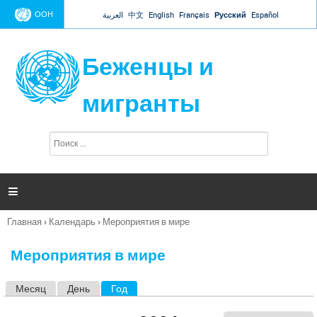
Jump to navigation
ООН
العربية
中文
English
Français
Русский
Español
Беженцы и
мигранты
П
Ф
о
о
и
р
с
к
м

а
п
Главная
›
Календарь
›
Мероприятия в мире
о
Вы
и
здесь
с
Мероприятия в мире
к
а
Месяц
День
Год
(активная вкладка)
Г
л