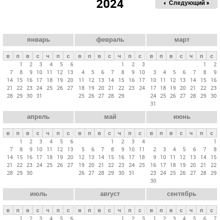
2024
« Пред.
Следующий »
а
в
н
ы
январь
февраль
март
е
в
п
в
с
ч
п
с
в
п
в
с
ч
п
с
в
п
в
с
ч
п
с
в
1
2
3
4
5
6
1
2
3
1
2
7
8
9
10
11
12
13
4
5
6
7
8
9
10
3
4
5
6
7
8
9
к
14
15
16
17
18
19
20
11
12
13
14
15
16
17
10
11
12
13
14
15
16
л
21
22
23
24
25
26
27
18
19
20
21
22
23
24
17
18
19
20
21
22
23
28
29
30
31
25
26
27
28
29
24
25
26
27
28
29
30
а
31
д
апрель
май
июнь
к
и
в
п
в
с
ч
п
с
в
п
в
с
ч
п
с
в
п
в
с
ч
п
с
1
2
3
4
5
6
1
2
3
4
1
7
8
9
10
11
12
13
5
6
7
8
9
10
11
2
3
4
5
6
7
8
14
15
16
17
18
19
20
12
13
14
15
16
17
18
9
10
11
12
13
14
15
21
22
23
24
25
26
27
19
20
21
22
23
24
25
16
17
18
19
20
21
22
28
29
30
26
27
28
29
30
31
23
24
25
26
27
28
29
30
июль
август
сентябрь
в
п
в
с
ч
п
с
в
п
в
с
ч
п
с
в
п
в
с
ч
п
с
1
2
3
4
5
6
1
2
3
1
2
3
4
5
6
7