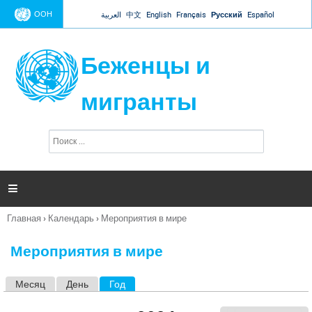
Jump to navigation
ООН
العربية
中文
English
Français
Русский
Español
Беженцы и
мигранты
П
Ф
о
о
и
р
с
к
м

а
п
Главная
›
Календарь
›
Мероприятия в мире
о
Вы
и
здесь
с
Мероприятия в мире
к
а
Месяц
День
Год
(активная вкладка)
Г
л