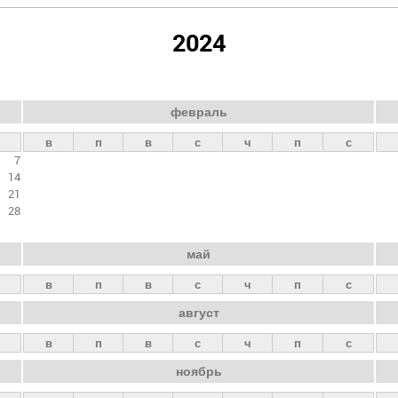
2024
февраль
в
п
в
с
ч
п
с
7
14
21
28
май
в
п
в
с
ч
п
с
август
в
п
в
с
ч
п
с
ноябрь