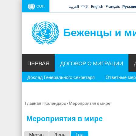
ООН
العربية
中文
English
Français
Русски
Беженцы и м
ПЕРВАЯ
ДОГОВОР О МИГРАЦИИ
Доклад Генерального секретаря
Ответные ме
Главная
›
Календарь
›
Мероприятия в мире
Вы
здесь
Мероприятия в мире
Г
Месяц
День
Год
(активная вкладка)