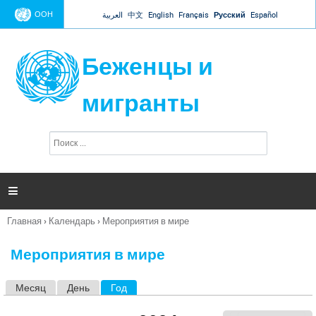
Jump to navigation
ООН
العربية
中文
English
Français
Русский
Español
Беженцы и
мигранты
П
Ф
о
о
и
р
с
к
м

а
п
Главная
›
Календарь
›
Мероприятия в мире
о
Вы
и
здесь
с
Мероприятия в мире
к
а
Месяц
День
Год
(активная вкладка)
Г
л