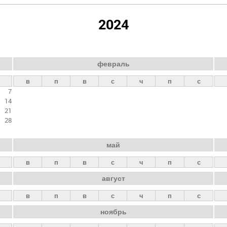
2024
февраль
в
п
в
с
ч
п
с
7
14
21
28
май
в
п
в
с
ч
п
с
август
в
п
в
с
ч
п
с
ноябрь