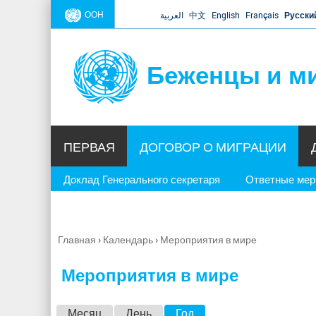
ООН
العربية
中文
English
Français
Русски
Беженцы и м
ПЕРВАЯ
ДОГОВОР О МИГРАЦИИ
Доклад Генерального секретаря
Ответные ме
Главная
›
Календарь
›
Мероприятия в мире
Вы
здесь
Мероприятия в мире
Г
Месяц
День
Год
(активная вкладка)