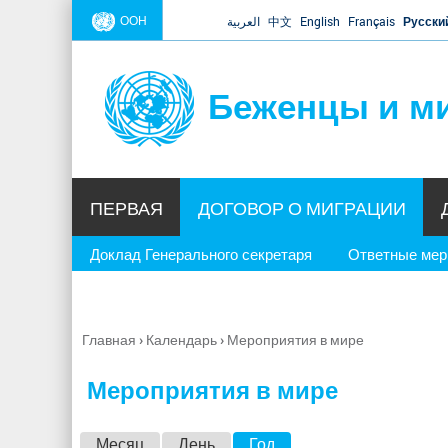
ООН
العربية
中文
English
Français
Русски
Беженцы и м
ПЕРВАЯ
ДОГОВОР О МИГРАЦИИ
Доклад Генерального секретаря
Ответные ме
Главная
›
Календарь
›
Мероприятия в мире
Вы
здесь
Мероприятия в мире
Г
Месяц
День
Год
(активная вкладка)