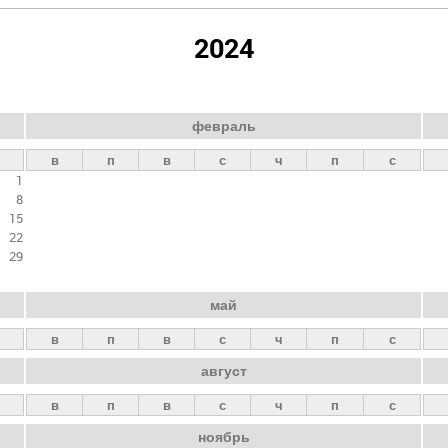
2024
февраль
в
п
в
с
ч
п
с
1
8
15
22
29
май
в
п
в
с
ч
п
с
август
в
п
в
с
ч
п
с
ноябрь