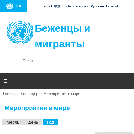
Jump to navigation
ООН
العربية
中文
English
Français
Русский
Español
Беженцы и
мигранты
П
Ф
о
о
и
р
с
к
м

а
п
Главная
›
Календарь
›
Мероприятия в мире
о
Вы
и
здесь
с
Мероприятия в мире
к
а
Месяц
День
Год
(активная вкладка)
Г
л