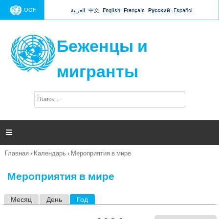
Jump to navigation
ООН
العربية
中文
English
Français
Русский
Español
Беженцы и
мигранты
П
Ф
о
о
и
р
с
к
м

а
п
Главная
›
Календарь
›
Мероприятия в мире
о
Вы
и
здесь
с
Мероприятия в мире
к
а
Месяц
День
Год
(активная вкладка)
Г
л