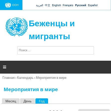
Jump to navigation
ООН
العربية
中文
English
Français
Русский
Español
Беженцы и
мигранты
П
Ф
о
о
и
р
с
к
м

а
п
Главная
›
Календарь
›
Мероприятия в мире
о
Вы
и
здесь
с
Мероприятия в мире
к
а
Месяц
День
Год
(активная вкладка)
Г
л