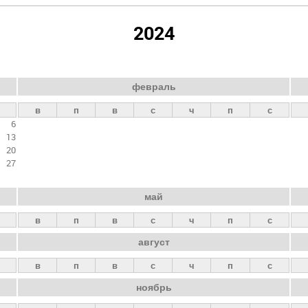
2024
февраль
в
п
в
с
ч
п
с
6
13
20
27
май
в
п
в
с
ч
п
с
август
в
п
в
с
ч
п
с
ноябрь