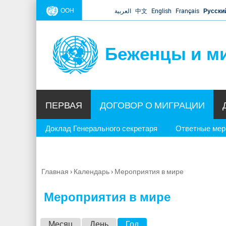
ООН
العربية
中文
English
Français
Русски
Беженцы и м
ПЕРВАЯ
ДОГОВОР О МИГРАЦИИ
Доклад Генерального секретаря
Ответные ме
Главная
›
Календарь
›
Мероприятия в мире
Вы
здесь
Мероприятия в мире
Г
Месяц
День
Год
(активная вкладка)