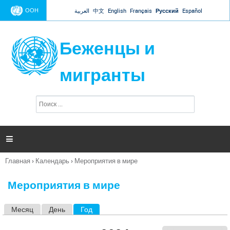
Jump to navigation
ООН
العربية
中文
English
Français
Русский
Español
Беженцы и
мигранты
П
Ф
о
о
и
р
с
к
м

а
п
Главная
›
Календарь
›
Мероприятия в мире
о
Вы
и
здесь
с
Мероприятия в мире
к
а
Месяц
День
Год
(активная вкладка)
Г
л