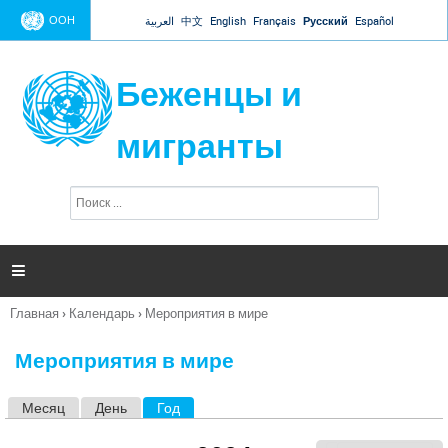
Jump to navigation
ООН
العربية
中文
English
Français
Русский
Español
Беженцы и
мигранты
П
Ф
о
о
и
р
с
к
м

а
п
Главная
›
Календарь
›
Мероприятия в мире
о
Вы
и
здесь
с
Мероприятия в мире
к
а
Месяц
День
Год
(активная вкладка)
Г
л