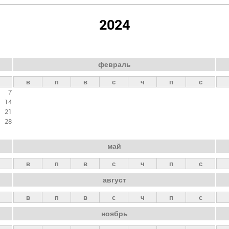
2024
февраль
в
п
в
с
ч
п
с
7
14
21
28
май
в
п
в
с
ч
п
с
август
в
п
в
с
ч
п
с
ноябрь