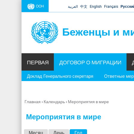
ООН
العربية
中文
English
Français
Русски
Беженцы и м
ПЕРВАЯ
ДОГОВОР О МИГРАЦИИ
Доклад Генерального секретаря
Ответные ме
Главная
›
Календарь
›
Мероприятия в мире
Вы
здесь
Мероприятия в мире
Г
Месяц
День
Год
(активная вкладка)