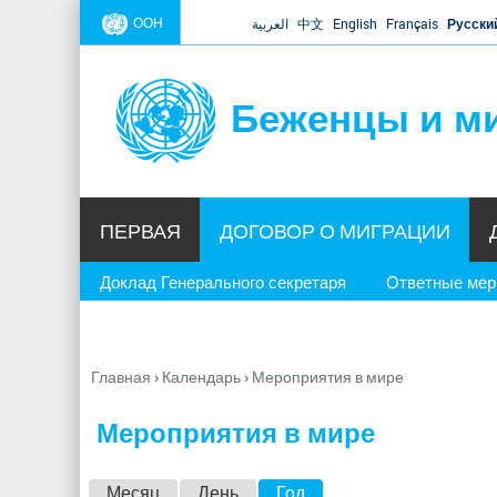
ООН
العربية
中文
English
Français
Русски
Беженцы и м
ПЕРВАЯ
ДОГОВОР О МИГРАЦИИ
Доклад Генерального секретаря
Ответные ме
Главная
›
Календарь
›
Мероприятия в мире
Вы
здесь
Мероприятия в мире
Г
Месяц
День
Год
(активная вкладка)