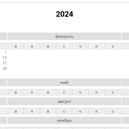
2024
февраль
в
п
в
с
ч
п
с
7
14
21
28
май
в
п
в
с
ч
п
с
август
в
п
в
с
ч
п
с
ноябрь