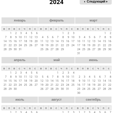
2024
« Пред.
Следующий »
а
в
н
ы
январь
февраль
март
е
в
п
в
с
ч
п
с
в
п
в
с
ч
п
с
в
п
в
с
ч
п
с
в
1
2
3
4
5
6
1
2
3
1
2
7
8
9
10
11
12
13
4
5
6
7
8
9
10
3
4
5
6
7
8
9
к
14
15
16
17
18
19
20
11
12
13
14
15
16
17
10
11
12
13
14
15
16
л
21
22
23
24
25
26
27
18
19
20
21
22
23
24
17
18
19
20
21
22
23
28
29
30
31
25
26
27
28
29
24
25
26
27
28
29
30
а
31
д
апрель
май
июнь
к
и
в
п
в
с
ч
п
с
в
п
в
с
ч
п
с
в
п
в
с
ч
п
с
1
2
3
4
5
6
1
2
3
4
1
7
8
9
10
11
12
13
5
6
7
8
9
10
11
2
3
4
5
6
7
8
14
15
16
17
18
19
20
12
13
14
15
16
17
18
9
10
11
12
13
14
15
21
22
23
24
25
26
27
19
20
21
22
23
24
25
16
17
18
19
20
21
22
28
29
30
26
27
28
29
30
31
23
24
25
26
27
28
29
30
июль
август
сентябрь
в
п
в
с
ч
п
с
в
п
в
с
ч
п
с
в
п
в
с
ч
п
с
1
2
3
4
5
6
1
2
3
1
2
3
4
5
6
7