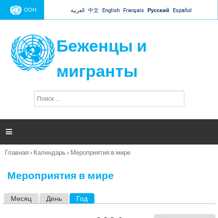
Jump to navigation
ООН
العربية
中文
English
Français
Русский
Español
Беженцы и
мигранты
П
Ф
о
о
и
р
с
к
м

а
п
Главная
›
Календарь
›
Мероприятия в мире
о
Вы
и
здесь
с
Мероприятия в мире
к
а
Месяц
День
Год
(активная вкладка)
Г
л