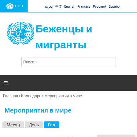
Jump to navigation
ООН
العربية
中文
English
Français
Русский
Español
Беженцы и
мигранты
П
Ф
о
о
и
р
с
к
м

а
п
Главная
›
Календарь
›
Мероприятия в мире
о
Вы
и
здесь
с
Мероприятия в мире
к
а
Месяц
День
Год
(активная вкладка)
Г
л