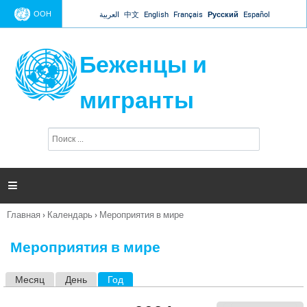
Jump to navigation
ООН
العربية
中文
English
Français
Русский
Español
Беженцы и
мигранты
П
Ф
о
о
и
р
с
к
м

а
п
Главная
›
Календарь
›
Мероприятия в мире
о
Вы
и
здесь
с
Мероприятия в мире
к
а
Месяц
День
Год
(активная вкладка)
Г
л