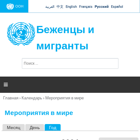
Jump to navigation
ООН
العربية
中文
English
Français
Русский
Español
Беженцы и
мигранты
П
Ф
о
о
и
р
с
к
м

а
п
Главная
›
Календарь
›
Мероприятия в мире
о
Вы
и
здесь
с
Мероприятия в мире
к
а
Месяц
День
Год
(активная вкладка)
Г
л