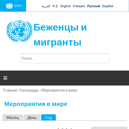
Jump to navigation
ООН
العربية
中文
English
Français
Русский
Español
Беженцы и
мигранты
П
Ф
о
о
и
р
с
к
м

а
п
Главная
›
Календарь
›
Мероприятия в мире
о
Вы
и
здесь
с
Мероприятия в мире
к
а
Месяц
День
Год
(активная вкладка)
Г
л