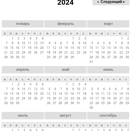
2024
« Пред.
Следующий »
а
в
н
ы
январь
февраль
март
е
в
п
в
с
ч
п
с
в
п
в
с
ч
п
с
в
п
в
с
ч
п
с
в
1
2
3
4
5
6
1
2
3
1
2
7
8
9
10
11
12
13
4
5
6
7
8
9
10
3
4
5
6
7
8
9
к
14
15
16
17
18
19
20
11
12
13
14
15
16
17
10
11
12
13
14
15
16
л
21
22
23
24
25
26
27
18
19
20
21
22
23
24
17
18
19
20
21
22
23
28
29
30
31
25
26
27
28
29
24
25
26
27
28
29
30
а
31
д
апрель
май
июнь
к
и
в
п
в
с
ч
п
с
в
п
в
с
ч
п
с
в
п
в
с
ч
п
с
1
2
3
4
5
6
1
2
3
4
1
7
8
9
10
11
12
13
5
6
7
8
9
10
11
2
3
4
5
6
7
8
14
15
16
17
18
19
20
12
13
14
15
16
17
18
9
10
11
12
13
14
15
21
22
23
24
25
26
27
19
20
21
22
23
24
25
16
17
18
19
20
21
22
28
29
30
26
27
28
29
30
31
23
24
25
26
27
28
29
30
июль
август
сентябрь
в
п
в
с
ч
п
с
в
п
в
с
ч
п
с
в
п
в
с
ч
п
с
1
2
3
4
5
6
1
2
3
1
2
3
4
5
6
7