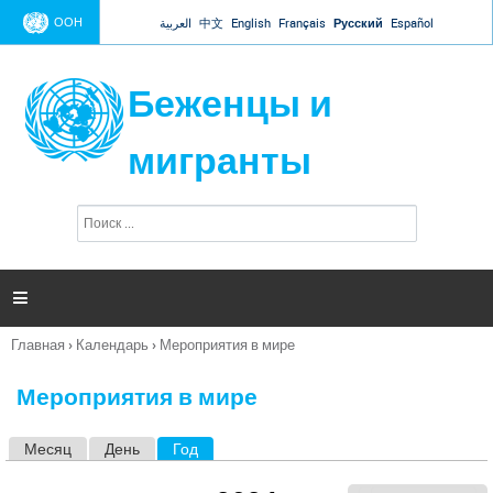
Jump to navigation
ООН
العربية
中文
English
Français
Русский
Español
Беженцы и
мигранты
П
Ф
о
о
и
р
с
к
м

а
п
Главная
›
Календарь
›
Мероприятия в мире
о
Вы
и
здесь
с
Мероприятия в мире
к
а
Месяц
День
Год
(активная вкладка)
Г
л