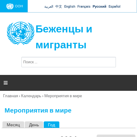
Jump to navigation
ООН
العربية
中文
English
Français
Русский
Español
Беженцы и
мигранты
П
Ф
о
о
и
р
с
к
м

а
п
Главная
›
Календарь
›
Мероприятия в мире
о
Вы
и
здесь
с
Мероприятия в мире
к
а
Месяц
День
Год
(активная вкладка)
Г
л