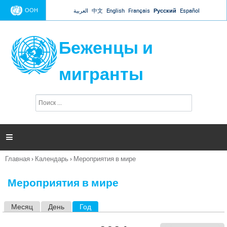
Jump to navigation
ООН
العربية
中文
English
Français
Русский
Español
Беженцы и
мигранты
П
Ф
о
о
и
р
с
к
м

а
п
Главная
›
Календарь
›
Мероприятия в мире
о
Вы
и
здесь
с
Мероприятия в мире
к
а
Месяц
День
Год
(активная вкладка)
Г
л