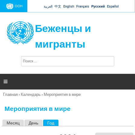
Jump to navigation
ООН
العربية
中文
English
Français
Русский
Español
Беженцы и
мигранты
П
Ф
о
о
и
р
с
к
м

а
п
Главная
›
Календарь
›
Мероприятия в мире
о
Вы
и
здесь
с
Мероприятия в мире
к
а
Месяц
День
Год
(активная вкладка)
Г
л