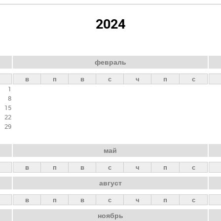
2024
февраль
в
п
в
с
ч
п
с
1
8
15
22
29
май
в
п
в
с
ч
п
с
август
в
п
в
с
ч
п
с
ноябрь