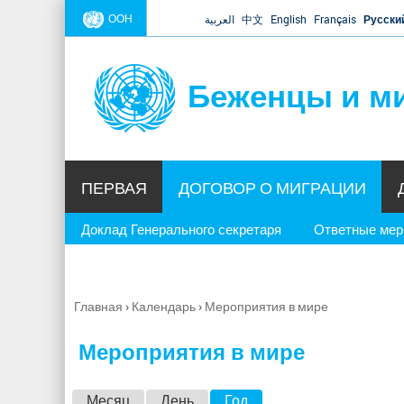
ООН
العربية
中文
English
Français
Русски
Беженцы и м
ПЕРВАЯ
ДОГОВОР О МИГРАЦИИ
Доклад Генерального секретаря
Ответные ме
Главная
›
Календарь
›
Мероприятия в мире
Вы
здесь
Мероприятия в мире
Г
Месяц
День
Год
(активная вкладка)