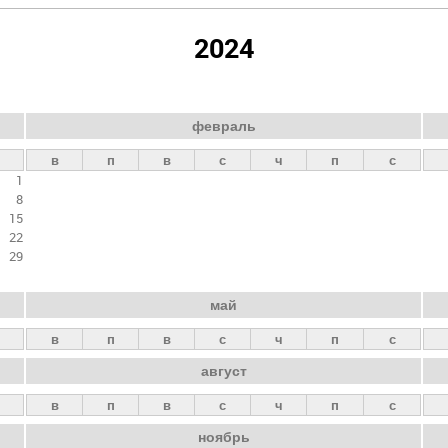
2024
февраль
в
п
в
с
ч
п
с
1
8
15
22
29
май
в
п
в
с
ч
п
с
август
в
п
в
с
ч
п
с
ноябрь