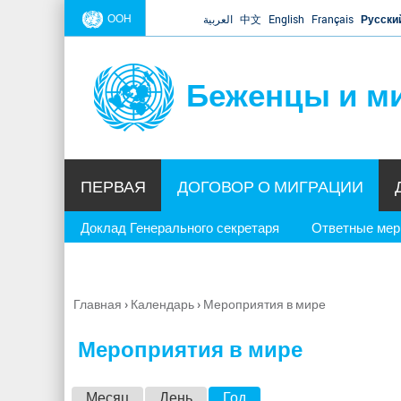
ООН
العربية
中文
English
Français
Русски
Беженцы и м
ПЕРВАЯ
ДОГОВОР О МИГРАЦИИ
Доклад Генерального секретаря
Ответные ме
Главная
›
Календарь
›
Мероприятия в мире
Вы
здесь
Мероприятия в мире
Г
Месяц
День
Год
(активная вкладка)