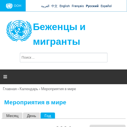
Jump to navigation
ООН
العربية
中文
English
Français
Русский
Español
Беженцы и
мигранты
П
Ф
о
о
и
р
с
к
м

а
п
Главная
›
Календарь
›
Мероприятия в мире
о
Вы
и
здесь
с
Мероприятия в мире
к
а
Месяц
День
Год
(активная вкладка)
Г
л