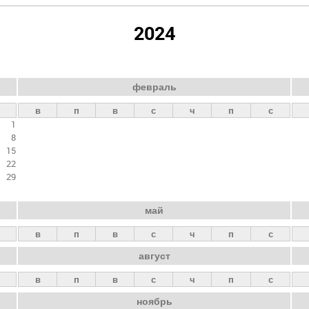
2024
февраль
в
п
в
с
ч
п
с
1
8
15
22
29
май
в
п
в
с
ч
п
с
август
в
п
в
с
ч
п
с
ноябрь