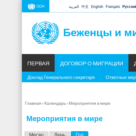
ООН
العربية
中文
English
Français
Русски
Беженцы и м
ПЕРВАЯ
ДОГОВОР О МИГРАЦИИ
Доклад Генерального секретаря
Ответные ме
Главная
›
Календарь
›
Мероприятия в мире
Вы
здесь
Мероприятия в мире
Г
Месяц
День
Год
(активная вкладка)