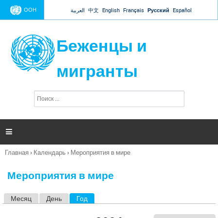
Jump to navigation
ООН
العربية
中文
English
Français
Русский
Español
Беженцы и
мигранты
П
Ф
о
о
и
р
с
к
м

а
п
Главная
›
Календарь
›
Мероприятия в мире
о
Вы
и
здесь
с
Мероприятия в мире
к
а
Месяц
День
Год
(активная вкладка)
Г
л