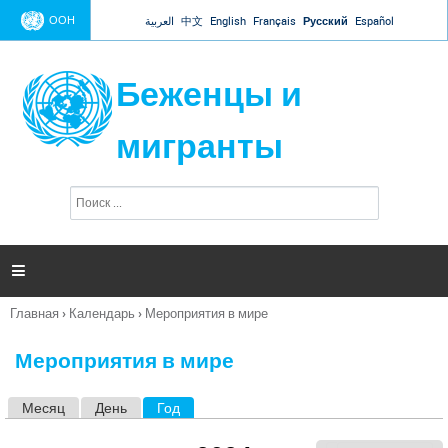
Jump to navigation
ООН
العربية
中文
English
Français
Русский
Español
Беженцы и
мигранты
П
Ф
о
о
и
р
с
к
м

а
п
Главная
›
Календарь
›
Мероприятия в мире
о
Вы
и
здесь
с
Мероприятия в мире
к
а
Месяц
День
Год
(активная вкладка)
Г
л