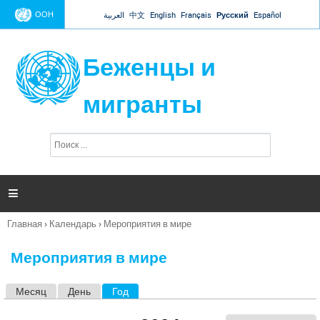
Jump to navigation
ООН
العربية
中文
English
Français
Русский
Español
Беженцы и
мигранты
П
Ф
о
о
и
р
с
к
м

а
п
Главная
›
Календарь
›
Мероприятия в мире
о
Вы
и
здесь
с
Мероприятия в мире
к
а
Месяц
День
Год
(активная вкладка)
Г
л