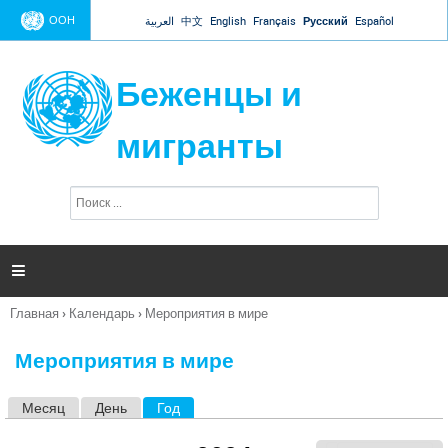
Jump to navigation
ООН
العربية
中文
English
Français
Русский
Español
Беженцы и
мигранты
П
Ф
о
о
и
р
с
к
м

а
п
Главная
›
Календарь
›
Мероприятия в мире
о
Вы
и
здесь
с
Мероприятия в мире
к
а
Месяц
День
Год
(активная вкладка)
Г
л