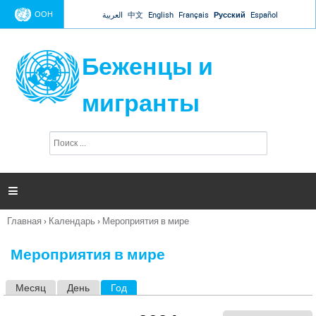
Jump to navigation
ООН
العربية
中文
English
Français
Русский
Español
Беженцы и
мигранты
П
Ф
о
о
и
р
с
к
м

а
п
Главная
›
Календарь
›
Мероприятия в мире
о
Вы
и
здесь
с
Мероприятия в мире
к
а
Месяц
День
Год
(активная вкладка)
Г
л