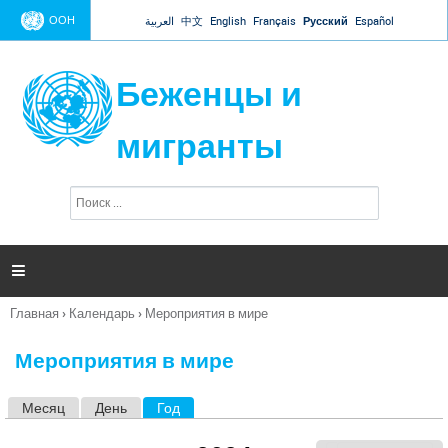
Jump to navigation
ООН
العربية
中文
English
Français
Русский
Español
Беженцы и
мигранты
П
Ф
о
о
и
р
с
к
м

а
п
Главная
›
Календарь
›
Мероприятия в мире
о
Вы
и
здесь
с
Мероприятия в мире
к
а
Месяц
День
Год
(активная вкладка)
Г
л