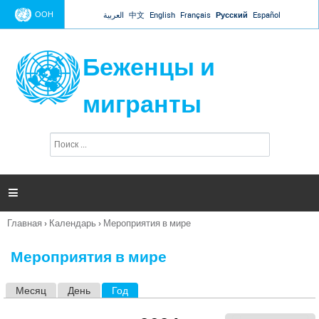
Jump to navigation
ООН
العربية
中文
English
Français
Русский
Español
Беженцы и
мигранты
П
Ф
о
о
и
р
с
к
м

а
п
Главная
›
Календарь
›
Мероприятия в мире
о
Вы
и
здесь
с
Мероприятия в мире
к
а
Месяц
День
Год
(активная вкладка)
Г
л