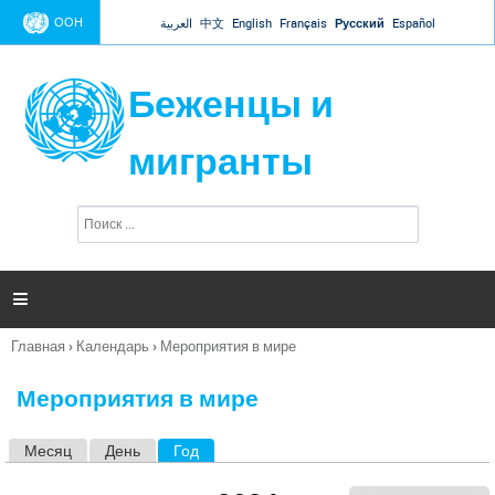
Jump to navigation
ООН
العربية
中文
English
Français
Русский
Español
Беженцы и
мигранты
П
Ф
о
о
и
р
с
к
м

а
п
Главная
›
Календарь
›
Мероприятия в мире
о
Вы
и
здесь
с
Мероприятия в мире
к
а
Месяц
День
Год
(активная вкладка)
Г
л