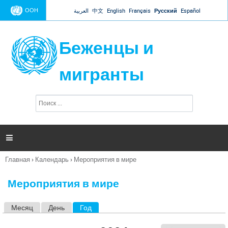
Jump to navigation
ООН
العربية
中文
English
Français
Русский
Español
Беженцы и
мигранты
П
Ф
о
о
и
р
с
к
м

а
п
Главная
›
Календарь
›
Мероприятия в мире
о
Вы
и
здесь
с
Мероприятия в мире
к
а
Месяц
День
Год
(активная вкладка)
Г
л