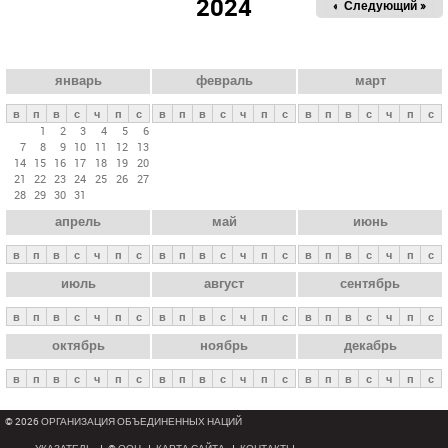
2024
« Пред.
Следующий »
а
в
н
ы
январь
февраль
март
е
в
п
в
с
ч
п
с
в
п
в
с
ч
п
с
в
п
в
с
ч
п
с
в
1
2
3
4
5
6
7
8
9
10
11
12
13
к
14
15
16
17
18
19
20
л
21
22
23
24
25
26
27
28
29
30
31
а
апрель
май
июнь
д
к
в
п
в
с
ч
п
с
в
п
в
с
ч
п
с
в
п
в
с
ч
п
с
и
июль
август
сентябрь
в
п
в
с
ч
п
с
в
п
в
с
ч
п
с
в
п
в
с
ч
п
с
октябрь
ноябрь
декабрь
в
п
в
с
ч
п
с
в
п
в
с
ч
п
с
в
п
в
с
ч
п
с
© 2026 ОРГАНИЗАЦИЯ ОБЪЕДИНЕННЫХ НАЦИЙ