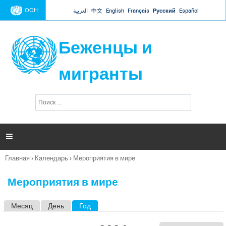
Jump to navigation
ООН
العربية
中文
English
Français
Русский
Español
Беженцы и
мигранты
П
Ф
о
о
и
р
с
к
м

а
п
Главная
›
Календарь
›
Мероприятия в мире
о
Вы
и
здесь
с
Мероприятия в мире
к
а
Месяц
День
Год
(активная вкладка)
Г
л