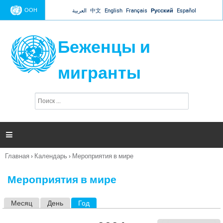
Jump to navigation
ООН
العربية
中文
English
Français
Русский
Español
Беженцы и
мигранты
П
Ф
о
о
и
р
с
к
м

а
п
Главная
›
Календарь
›
Мероприятия в мире
о
Вы
и
здесь
с
Мероприятия в мире
к
а
Месяц
День
Год
(активная вкладка)
Г
л