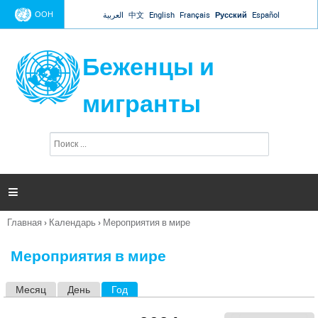
Jump to navigation
ООН
العربية
中文
English
Français
Русский
Español
Беженцы и
мигранты
П
Ф
о
о
и
р
с
к
м

а
п
Главная
›
Календарь
›
Мероприятия в мире
о
Вы
и
здесь
с
Мероприятия в мире
к
а
Месяц
День
Год
(активная вкладка)
Г
л