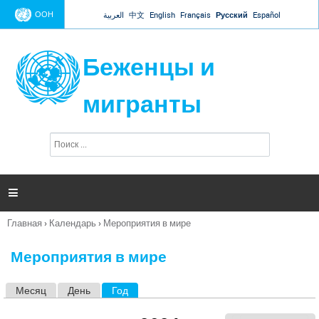
Jump to navigation
ООН
العربية
中文
English
Français
Русский
Español
Беженцы и
мигранты
П
Ф
о
о
и
р
с
к
м

а
п
Главная
›
Календарь
›
Мероприятия в мире
о
Вы
и
здесь
с
Мероприятия в мире
к
а
Месяц
День
Год
(активная вкладка)
Г
л