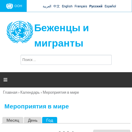
Jump to navigation
ООН
العربية
中文
English
Français
Русский
Español
Беженцы и
мигранты
П
Ф
о
о
и
р
с
к
м

а
п
Главная
›
Календарь
›
Мероприятия в мире
о
Вы
и
здесь
с
Мероприятия в мире
к
а
Месяц
День
Год
(активная вкладка)
Г
л