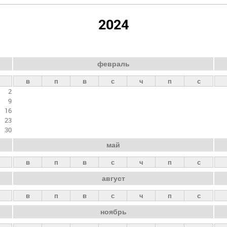
2024
февраль
в
п
в
с
ч
п
с
2
9
16
23
30
май
в
п
в
с
ч
п
с
август
в
п
в
с
ч
п
с
ноябрь