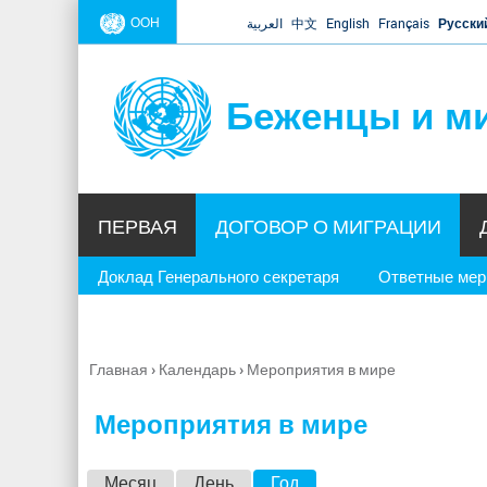
ООН
العربية
中文
English
Français
Русски
Беженцы и м
ПЕРВАЯ
ДОГОВОР О МИГРАЦИИ
Доклад Генерального секретаря
Ответные ме
Главная
›
Календарь
›
Мероприятия в мире
Вы
здесь
Мероприятия в мире
Г
Месяц
День
Год
(активная вкладка)