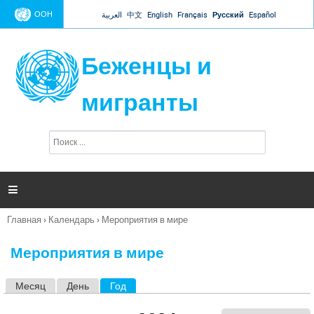
Jump to navigation
ООН
العربية
中文
English
Français
Русский
Español
Беженцы и
мигранты
П
Ф
о
о
и
р
с
к
м

а
п
Главная
›
Календарь
›
Мероприятия в мире
о
Вы
и
здесь
с
Мероприятия в мире
к
а
Месяц
День
Год
(активная вкладка)
Г
л