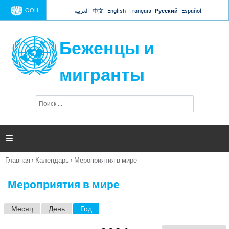
Jump to navigation
ООН
العربية
中文
English
Français
Русский
Español
Беженцы и
мигранты
П
Ф
о
о
и
р
с
к
м

а
п
Главная
›
Календарь
›
Мероприятия в мире
о
Вы
и
здесь
с
Мероприятия в мире
к
а
Месяц
День
Год
(активная вкладка)
Г
л