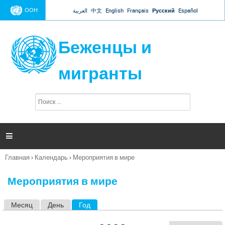
Jump to navigation
ООН
العربية
中文
English
Français
Русский
Español
Беженцы и
мигранты
П
Ф
о
о
и
р
с
к
м

а
п
Главная
›
Календарь
›
Мероприятия в мире
о
Вы
и
здесь
с
Мероприятия в мире
к
а
Месяц
День
Год
(активная вкладка)
Г
л