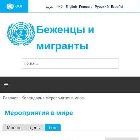
Jump to navigation
ООН
العربية
中文
English
Français
Русский
Español
Беженцы и
мигранты
П
Ф
о
о
и
р
с
к
м

а
п
Главная
›
Календарь
›
Мероприятия в мире
о
Вы
и
здесь
с
Мероприятия в мире
к
а
Месяц
День
Год
(активная вкладка)
Г
л