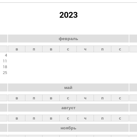
2023
февраль
в
п
в
с
ч
п
с
4
11
18
25
май
в
п
в
с
ч
п
с
август
в
п
в
с
ч
п
с
ноябрь