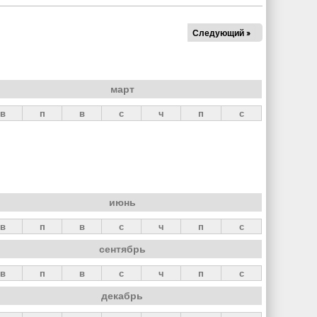
Следующий »
март
в
п
в
с
ч
п
с
июнь
в
п
в
с
ч
п
с
сентябрь
в
п
в
с
ч
п
с
декабрь