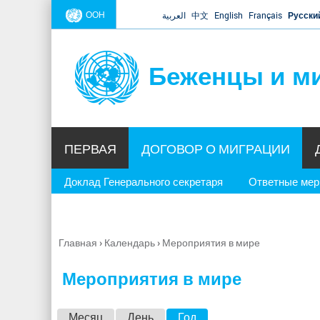
ООН
العربية
中文
English
Français
Русски
Беженцы и м
ПЕРВАЯ
ДОГОВОР О МИГРАЦИИ
Доклад Генерального секретаря
Ответные ме
Главная
›
Календарь
›
Мероприятия в мире
Вы
здесь
Мероприятия в мире
Г
Месяц
День
Год
(активная вкладка)